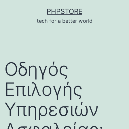
บาคาร่า
แทงบอลออนไลน์
Skip
PHPSTORE
to
tech for a better world
content
Οδηγός
Επιλογής
Υπηρεσιών