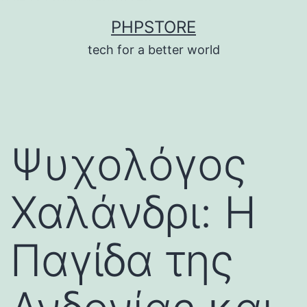
บาคาร่า
แทงบอลออนไลน์
Skip
PHPSTORE
to
tech for a better world
content
Ψυχολόγος
Χαλάνδρι: Η
Παγίδα της