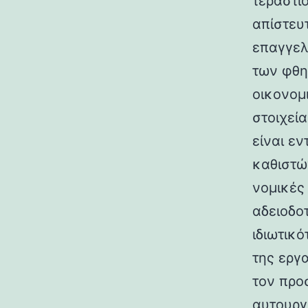
τεράστιο
απίστευ
επαγγελ
των φθη
οικονομ
στοιχεί
είναι ε
καθιστώ
νομικές
αδειοδο
ιδιωτικ
της εργ
τον προ
αυτουργ