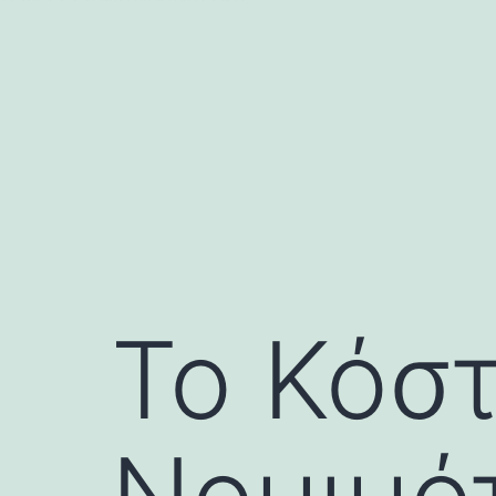
บาคาร่า
แทงบอลออนไลน์
Skip
to
content
Το Κόστ