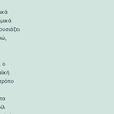
ικά
ομικά
ουσιάζει
ρώ,
 ο
αϊκή
 τρόπο
τα
ίλ