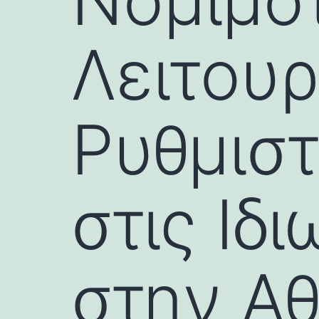
Νομιμότ
Λειτουρ
Ρυθμισ
στις Ιδ
στην Α