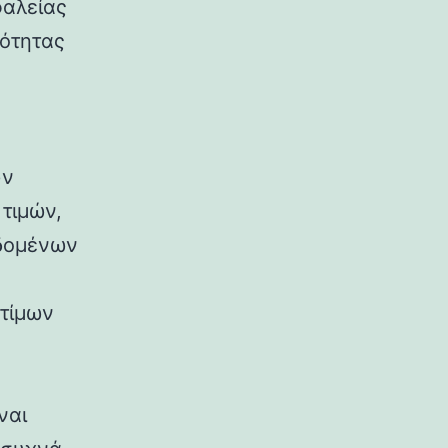
φαλείας
κότητας
υν
τιμών,
εδομένων
στίμων
ναι