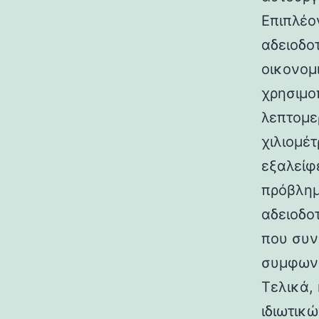
Επιπλέο
αδειοδο
οικονομ
χρησιμο
λεπτομερ
χιλιομέ
εξαλείφ
πρόβλημ
αδειοδο
που συν
συμφωνη
Τελικά,
ιδιωτικ