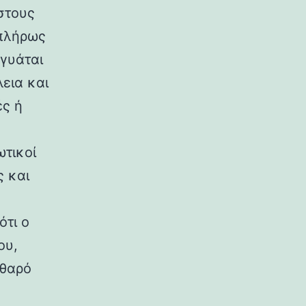
στους
 πλήρως
γυάται
εια και
ές ή
ωτικοί
ς και
ότι ο
ου,
αθαρό