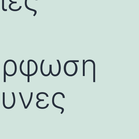
ιες
όρφωση
ευνες