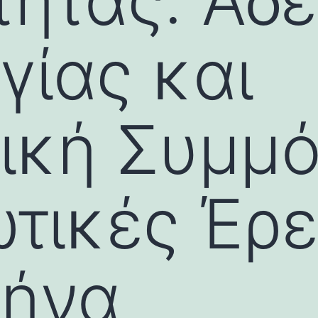
ητας: Άδε
γίας και
τική Συμμ
ιωτικές Έρ
θήνα