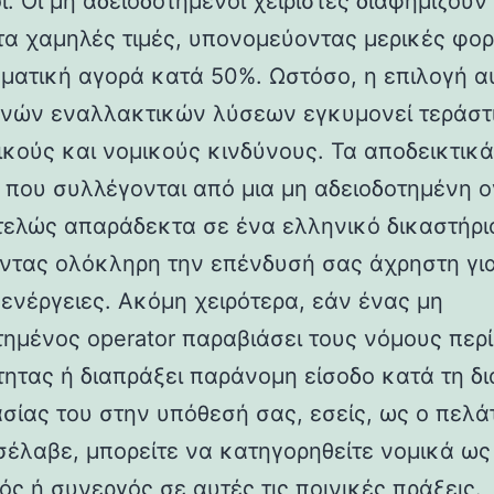
ι. Οι μη αδειοδοτημένοι χειριστές διαφημίζου
τα χαμηλές τιμές, υπονομεύοντας μερικές φορ
ματική αγορά κατά 50%. Ωστόσο, η επιλογή 
νών εναλλακτικών λύσεων εγκυμονεί τεράστ
ικούς και νομικούς κινδύνους. Τα αποδεικτικά
α που συλλέγονται από μια μη αδειοδοτημένη 
ντελώς απαράδεκτα σε ένα ελληνικό δικαστήρι
ντας ολόκληρη την επένδυσή σας άχρηστη γι
 ενέργειες. Ακόμη χειρότερα, εάν ένας μη
τημένος operator παραβιάσει τους νόμους περί
ότητας ή διαπράξει παράνομη είσοδο κατά τη δι
ασίας του στην υπόθεσή σας, εσείς, ως ο πελά
σέλαβε, μπορείτε να κατηγορηθείτε νομικά ως
ός ή συνεργός σε αυτές τις ποινικές πράξεις.