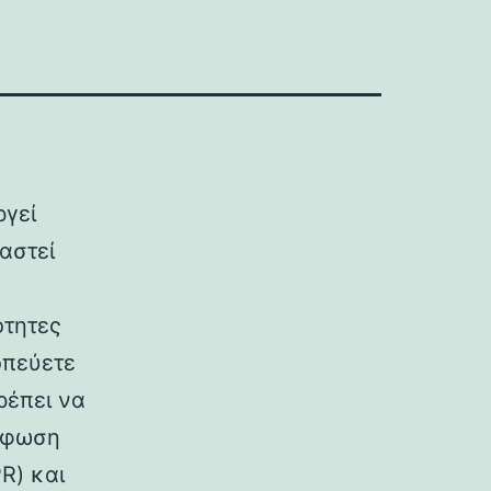
ργεί
αστεί
ότητες
οπεύετε
ρέπει να
όρφωση
R) και