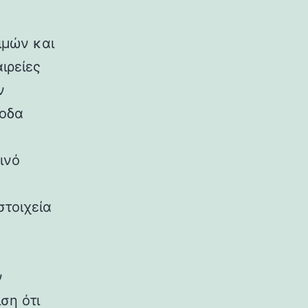
ιμών και
ιρείες
ν
ξοδα
ινό
τοιχεία
ν
ση ότι