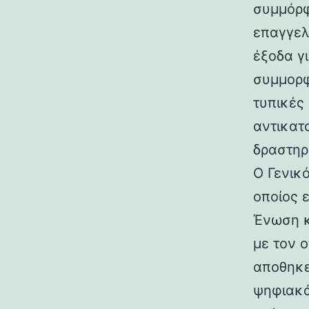
συμμόρφ
επαγγελ
έξοδα γι
συμμορφ
τυπικές
αντικατ
δραστηρ
Ο Γενικ
οποίος 
Ένωση κ
με τον ο
αποθηκε
ψηφιακά