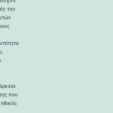
ν συχνά
ές την
αυτών
ιους
οντότητα
ο,
α
άρκεια
της που
 ηθικός