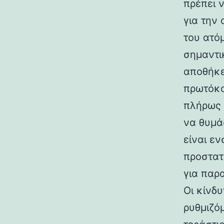
πρέπει 
για την
του ατό
σημαντι
αποθήκε
πρωτόκο
πλήρως 
να θυμά
είναι ε
προστατ
για παρα
Οι κίνδ
ρυθμιζό