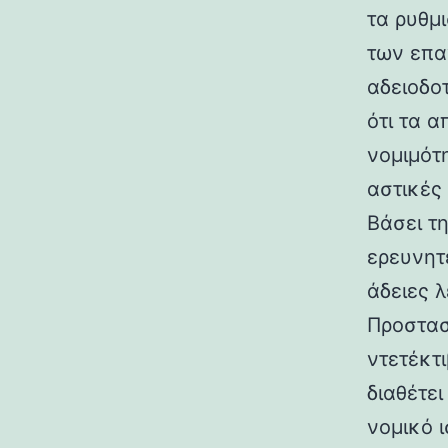
τα ρυθμ
των επα
αδειοδο
ότι τα 
νομιμότ
αστικές
Βάσει τη
ερευνητ
άδειες 
Προστασί
ντετέκτ
διαθέτε
νομικό ι