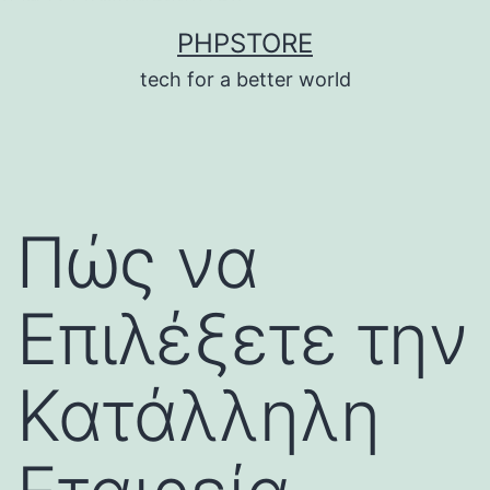
บาคาร่า
แทงบอลออนไลน์
Skip
PHPSTORE
to
tech for a better world
content
Πώς να
Επιλέξετε την
Κατάλληλη