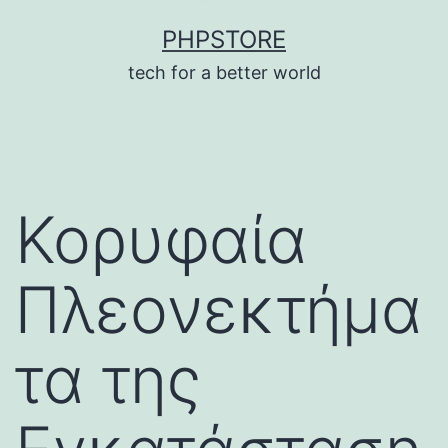
บาคาร่า
แทงบอลออนไลน์
Skip
PHPSTORE
to
tech for a better world
content
Κορυφαία
Πλεονεκτήμα
τα της